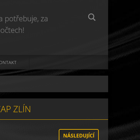
 potřebuje, za
očtech!
ONTAKT
AP ZLÍN
NÁSLEDUJÍCÍ