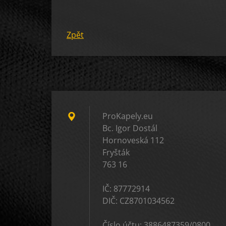
Zpět
ProKapely.eu
Bc. Igor Dostál
Hornoveská 112
Fryšták
763 16
IČ: 87772914
DIČ: CZ8701034562
Číslo účtu: 3886487359/0800