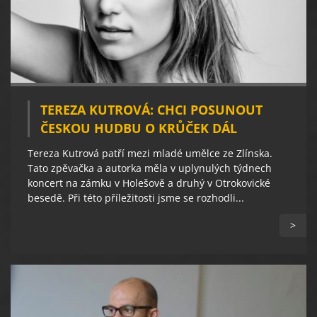
TEREZA KUTROVÁ: CHCI POSUNOUT
ČESKOU HUDBU O KRŮČEK DÁL
Tereza Kutrová patří mezi mladé umělce ze Zlínska.
Tato zpěvačka a autorka měla v uplynulých týdnech
koncert na zámku v Holešově a druhý v Otrokovické
besedě. Při této příležitosti jsme se rozhodli...
>