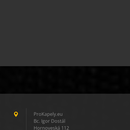
ProKapely.eu
Bc. Igor Dostál
Hornoveská 112