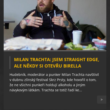
MILAN TRACHTA: JSEM STRAIGHT EDGE,
ALE NĚKDY SI OTEVŘU BIRELLA
Hudebník, moderátor a punker Milan Trachta navštívil
v dubnu zlínský festival Skrz Prsty, kde hovořil o tom,
že ne všichni punkeři holdují alkoholu a jiným
návykovým látkám. Trachta se totiž řadí ke...
>