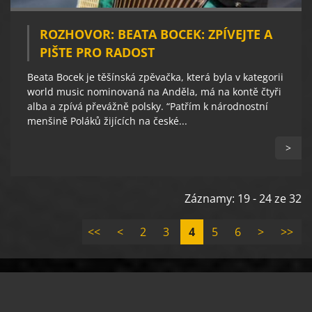
ROZHOVOR: BEATA BOCEK: ZPÍVEJTE A
PIŠTE PRO RADOST
Beata Bocek je těšínská zpěvačka, která byla v kategorii
world music nominovaná na Anděla, má na kontě čtyři
alba a zpívá převážně polsky. “Patřím k národnostní
menšině Poláků žijících na české...
>
Záznamy: 19 - 24 ze 32
<<
<
2
3
4
5
6
>
>>