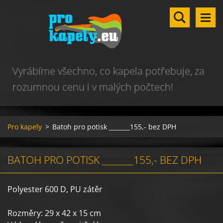
Vyrábíme všechno, co kapela potřebuje, za
rozumnou cenu i v malých počtech!
Pro kapely
>
Batoh pro potisk _______155,- bez DPH
BATOH PRO POTISK _______155,- BEZ DPH
Polyester 600 D, PU zátěr
Rozměry: 29 x 42 x 15 cm