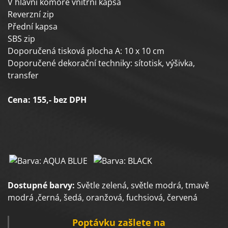
V hlavní komoře vnitřní kapsa
Reverzní zip
Přední kapsa
SBS zip
Doporučená tisková plocha A: 10 x 10 cm
Doporučené dekorační techniky: sítotisk, výšivka,
transfer
Cena: 155,- bez DPH
Dostupné barvy:
Světle zelená, světle modrá, tmavě
modrá ,černá, šedá, oranžová, fuchsiová, červená
Poptávku zašlete na