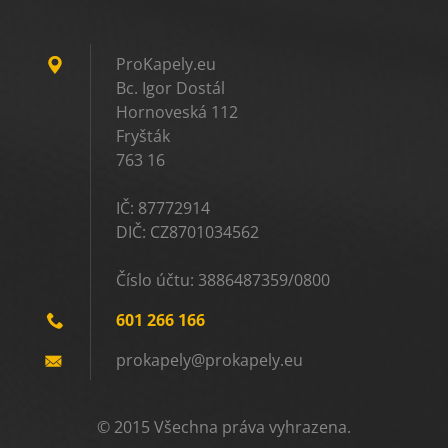
ProKapely.eu
Bc. Igor Dostál
Hornoveská 112
Fryšták
763 16
IČ: 87772914
DIČ: CZ8701034562
Číslo účtu: 3886487359/0800
601 266 166
prokapel
y@prokap
ely.eu
© 2015 Všechna práva vyhrazena.