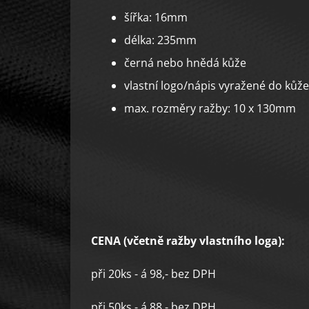
šířka: 16mm
délka: 235mm
černá nebo hnědá kůže
vlastní logo/nápis vyražené do kůže
max. rozměry ražby: 10 x 130mm
CENA (včetně ražby vlastního loga):
při 20ks - á 98,- bez DPH
při 50ks - á 88,- bez DPH