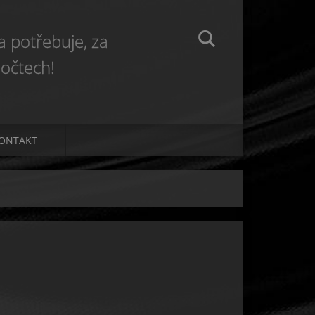
 potřebuje, za
očtech!
ONTAKT