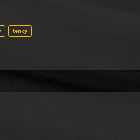
ý
tenký