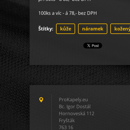
100ks a víc - á 78,- bez DPH
Štítky
:
kůže
náramek
kožen
ProKapely.eu
Bc. Igor Dostál
Hornoveská 112
Fryšták
763 16