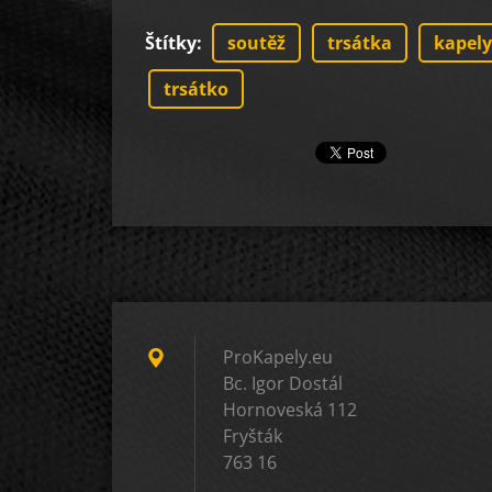
Štítky
:
soutěž
trsátka
kapely
trsátko
ProKapely.eu
Bc. Igor Dostál
Hornoveská 112
Fryšták
763 16