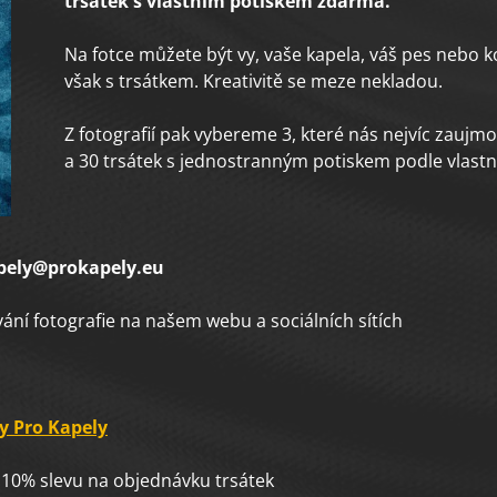
trsátek s vlastním potiskem zdarma.
Na fotce můžete být vy, vaše kapela, váš pes nebo k
však s trsátkem. Kreativitě se meze nekladou.
Z fotografií pak vybereme 3, které nás nejvíc zaujmo
a 30 trsátek s jednostranným potiskem podle vlastn
pely@prokapely.eu
ování fotografie na našem webu a sociálních sítích
y Pro Kapely
na 10% slevu na objednávku trsátek