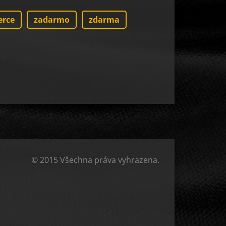
erce
zadarmo
zdarma
© 2015 Všechna práva vyhrazena.