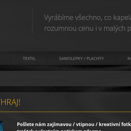
Vyrábíme všechno, co kapela
rozumnou cenu i v malých p
TEXTIL
SAMOLEPKY / PLACHTY
K
HRAJ!
Pošlete nám zajímavou / vtipnou / kreativní fotk