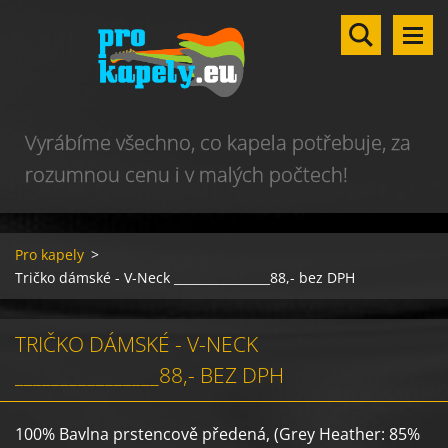
Vyrábíme všechno, co kapela potřebuje, za
rozumnou cenu i v malých počtech!
Pro kapely
>
Tričko dámské - V-Neck ________________88,- bez DPH
TRIČKO DÁMSKÉ - V-NECK
________________88,- BEZ DPH
100% Bavlna prstencově předená, (Grey Heather: 85%