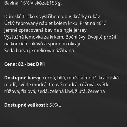
Bavlna, 15% Viskóza);155 g.
Dámské tričko s výstřihem do V, krátký rukáv
Úzký žebrovaný náplet kolem krku, Prát na 40°C
Jemně zpracovaná bavlna single jersey
Výztužná lemovka za krkem, Boční švy, Dvojité prošití
na koncích rukávů a spodním okraji
Šedá barva je melírovaná/žíhaná
Cena: 82,- bez DPH
Dostupné barvy:
černá, bílá, mořská modř, královská
modř, světle modrá, tmavě modrá, růžová, světle
růžová, fialová, šedá, zelená kiwi, žlutá, červená
Dostupné velikosti:
S-XXL