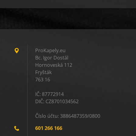
ProKapely.eu
Bc. Igor Dostál
Hornoveská 112
Fryšták
763 16
IČ: 87772914
DIČ: CZ8701034562
Číslo účtu: 3886487359/0800
601 266 166