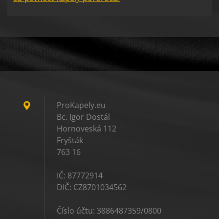
ProKapely.eu
Bc. Igor Dostál
Hornoveská 112
Fryšták
763 16
IČ: 87772914
DIČ: CZ8701034562
Číslo účtu: 3886487359/0800