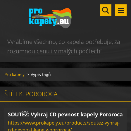
Vyrábíme všechno, co kapela potřebuje, za
rozumnou cenu i v malých počtech!
Pro kapely
>
Výpis tagů
ŠTÍTEK: POROROCA
SOUTĚŽ: Vyhraj CD pevnost kapely Pororoca
https://www.prokapely.eu/products/soutez-vyhraj-
cd-pevnost-kapely-pororoca/