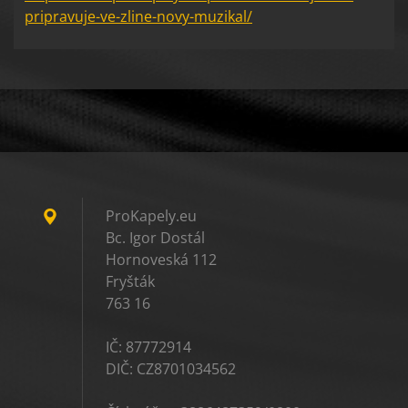
pripravuje-ve-zline-novy-muzikal/
ProKapely.eu
Bc. Igor Dostál
Hornoveská 112
Fryšták
763 16
IČ: 87772914
DIČ: CZ8701034562