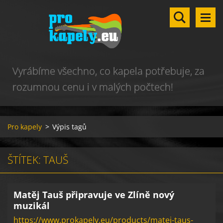
Vyrábíme všechno, co kapela potřebuje, za
rozumnou cenu i v malých počtech!
Pro kapely
>
Výpis tagů
ŠTÍTEK: TAUŠ
Matěj Tauš připravuje ve Zlíně nový
muzikál
https://www.prokapely.eu/products/matej-taus-