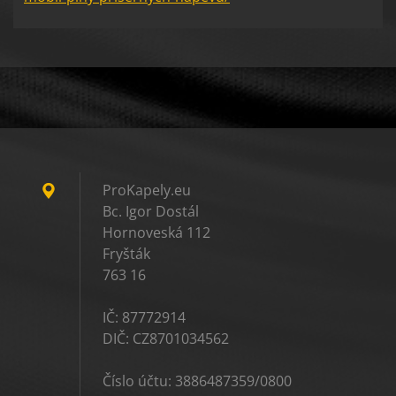
ProKapely.eu
Bc. Igor Dostál
Hornoveská 112
Fryšták
763 16
IČ: 87772914
DIČ: CZ8701034562
Číslo účtu: 3886487359/0800