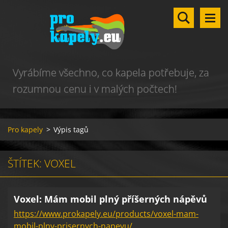
Vyrábíme všechno, co kapela potřebuje, za
rozumnou cenu i v malých počtech!
Pro kapely
>
Výpis tagů
ŠTÍTEK: VOXEL
Voxel: Mám mobil plný příšerných nápěvů
https://www.prokapely.eu/products/voxel-mam-
mobil-plny-prisernych-napevu/