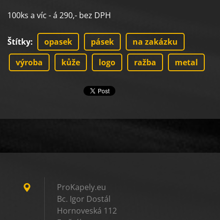
100ks a víc - á 290,- bez DPH
Štítky
:
opasek
pásek
na zakázku
výroba
kůže
logo
ražba
metal
ProKapely.eu
Bc. Igor Dostál
Hornoveská 112