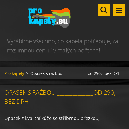
Vyrábíme všechno, co kapela potřebuje, za
rozumnou cenu i v malých počtech!
Pro kapely
>
Opasek s ražbou ______________od 290,- bez DPH
OPASEK S RAŽBOU ______________OD 290,-
BEZ DPH
Opasek z kvalitní kůže se stříbrnou přezkou,