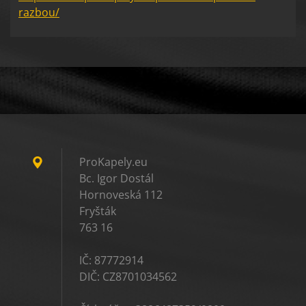
razbou/
ProKapely.eu
Bc. Igor Dostál
Hornoveská 112
Fryšták
763 16
IČ: 87772914
DIČ: CZ8701034562