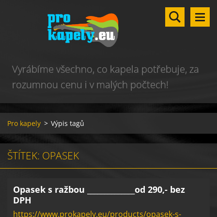
Vyrábíme všechno, co kapela potřebuje, za
rozumnou cenu i v malých počtech!
Pro kapely
>
Výpis tagů
ŠTÍTEK: OPASEK
Opasek s ražbou ______________od 290,- bez
DPH
https://www.prokapely.eu/products/opasek-s-