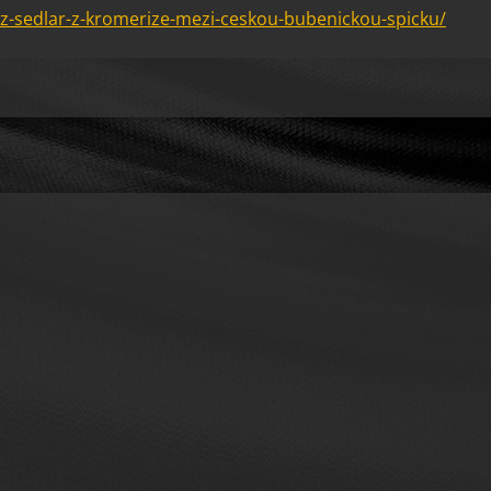
z-sedlar-z-kromerize-mezi-ceskou-bubenickou-spicku/