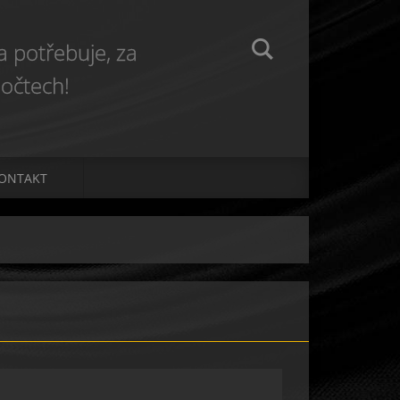
 potřebuje, za
očtech!
ONTAKT