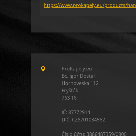
https://www.prokapely.eu/products/han
ProKapely.eu
Bc. Igor Dostál
Hornoveská 112
Fryšták
763 16
IČ: 87772914
DIČ: CZ8701034562
Číslo účtu: 3886487359/0800