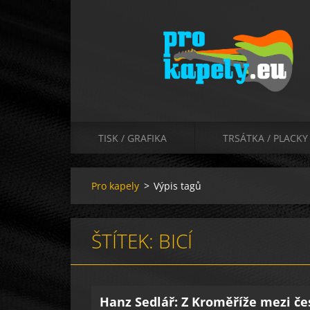
TISK / GRAFIKA
TRSÁTKA / PLACKY
Pro kapely
>
Výpis tagů
ŠTÍTEK: BICÍ
Hanz Sedlář: Z Kroměříže mezi č